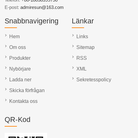
E-post:
admiresun@163.com
Snabbnavigering
Länkar
Hem
Links
Om oss
Sitemap
Produkter
RSS
Nybörjare
XML
Ladda ner
Sekretesspolicy
Skicka förfrågan
Kontakta oss
QR-Kod