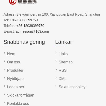
Adress: 3:e våningen, nr 109, Xiangyuan East Road, Shangtun
Tel:
+86-18038399750
Telefon:
+86-18038399750
E-post:
admiresun@163.com
Snabbnavigering
Länkar
Hem
Links
Om oss
Sitemap
Produkter
RSS
Nybörjare
XML
Ladda ner
Sekretesspolicy
Skicka förfrågan
Kontakta oss