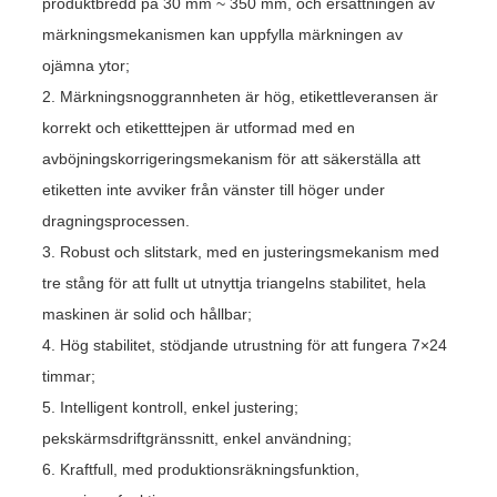
produktbredd på 30 mm ~ 350 mm, och ersättningen av
märkningsmekanismen kan uppfylla märkningen av
ojämna ytor;
2. Märkningsnoggrannheten är hög, etikettleveransen är
korrekt och etiketttejpen är utformad med en
avböjningskorrigeringsmekanism för att säkerställa att
etiketten inte avviker från vänster till höger under
dragningsprocessen.
3. Robust och slitstark, med en justeringsmekanism med
tre stång för att fullt ut utnyttja triangelns stabilitet, hela
maskinen är solid och hållbar;
4. Hög stabilitet, stödjande utrustning för att fungera 7×24
timmar;
5. Intelligent kontroll, enkel justering;
pekskärmsdriftgränssnitt, enkel användning;
6. Kraftfull, med produktionsräkningsfunktion,