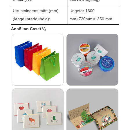
Utrustningens mått (mm)
Ungefär 1
60
0
(längd
×
bredd
×
höjd):
mm×720mm×1350 mm
Ansökan Caseï ¼