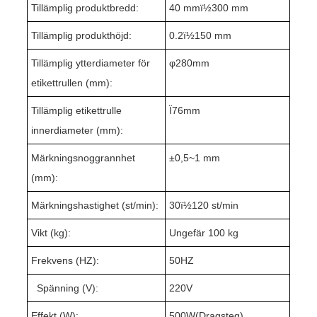
Tillämplig produktbredd:
4
0 mmï½
30
0 mm
Tillämplig produkthöjd:
0
.2
ï½1
5
0 mm
Tillämplig ytterdiameter för
φ
280
mm
etikettrullen (mm):
Tillämplig etikettrulle
Ï76mm
innerdiameter (mm):
Märkningsnoggrannhet
±
0,5~
1 mm
(mm):
Märkningshastighet (st/min):
3
0ï½1
2
0 st/min
Vikt (kg):
Ungefär 1
0
0 kg
Frekvens (HZ):
50HZ
Spänning (V):
220V
Effekt (W):
500W(
Dragsteg
)