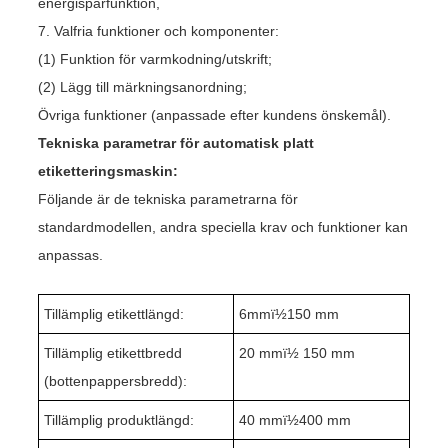
energisparfunktion,
7. Valfria funktioner och komponenter:
(1) Funktion för varmkodning/utskrift;
(2) Lägg till märkningsanordning;
Övriga funktioner (anpassade efter kundens önskemål).
Tekniska parametrar för automatisk platt
etiketteringsmaskin:
Följande är de tekniska parametrarna för
standardmodellen, andra speciella krav och funktioner kan
anpassas.
Tillämplig etikettlängd:
6mmï½
1
50 mm
Tillämplig etikettbredd
20 mmï½ 150 mm
(bottenpappersbredd):
Tillämplig produktlängd:
4
0 mmï½400 mm