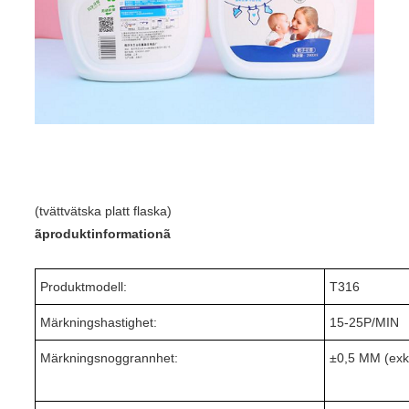
(tvättvätska platt flaska)
ãproduktinformationã
Produktmodell:
T316
Märkningshastighet:
15-25P/MIN
Märkningsnoggrannhet:
±
0,5 MM (exkl