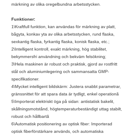
märkning av olika oregelbundna arbetsstycken.
Funktioner:
1\Kraftfull funktion, kan användas för märkning av platt,
bågyta, konkav yta av olika arbetsstycken, rund flaska,
sexkantig flaska, fyrkantig flaska, konisk flaska, etc.;
2\Intelligent kontroll, exakt märkning, hög stabilitet,
bekymmersfri användning och bekväm felsökning;
3\Hela maskinen är robust och praktisk, gjord av rostfritt
stål och aluminiumlegering och sammansatta GMP-
specifikationer.
4\Mycket intelligent bildskärm: Justera snabbt parametrar,
gränssnittet för att spara data är tydligt, enkel operationã
5\Importerat elektriskt öga på sidan: antistatisk bakelit,
skållningsmotstånd, högtemperaturbeständigt uttag stabilt,
robust och hållbartã
6\Automatisk positionering av optisk fiber: Importerad
optisk fiberförstärkare används, och automatiska