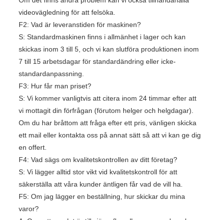
Om det finns andra problem kan vi också tillhandahålla
videovägledning för att felsöka.
F2: Vad är leveranstiden för maskinen?
S: Standardmaskinen finns i allmänhet i lager och kan
skickas inom 3 till 5, och vi kan slutföra produktionen inom
7 till 15 arbetsdagar för standardändring eller icke-
standardanpassning.
F3: Hur får man priset?
S: Vi kommer vanligtvis att citera inom 24 timmar efter att
vi mottagit din förfrågan (förutom helger och helgdagar).
Om du har bråttom att fråga efter ett pris, vänligen skicka
ett mail eller kontakta oss på annat sätt så att vi kan ge dig
en offert.
F4: Vad sägs om kvalitetskontrollen av ditt företag?
S: Vi lägger alltid stor vikt vid kvalitetskontroll för att
säkerställa att våra kunder äntligen får vad de vill ha.
F5: Om jag lägger en beställning, hur skickar du mina
varor?