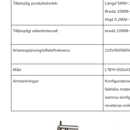
Tillämplig produktstorlek:
Längd 5MM~
Bredd 10MM
Höjd 0,2MM
Tillämpligt etikettintervall:
bredd 10MM
Arbetsspänning/effekt/frekvens:
110V/600W/5
Mått:
L*B*H:550x4
Anmärkningar:
Konfiguration
faktiska mate
samma konfigu
revideras enl