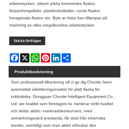
arbetsstycken, såsom platta kosmetiska flaskor,
förpackningslådor, plastlocketiketter, runda flaskor,
hexagonala flaskor etc. Byte av fixtur kan tillämpas på
märkning av olika oregelbundna arbetsstycken.
Skicka förfrågan
Facebook
X
WhatsApp
Pinterest
LinkedIn
Share
Produktbeskrivning
Som professionell tillverkning vill vi ge dig Chunlei Semi-
automatisk etiketteringsmaskin för platt flaska för
tvättvätska. Dongguan Chunlei Intelligent Equipment Co.,
Ltd. ser kvalitet som företagets liv, hanterar strikt kvalitet
och deltar aktivt i marknadskonkurrens, med
anmärkningsvärd prestanda, får stöd från inhemska
kunder, samtidigt som man aktivt utforskar den