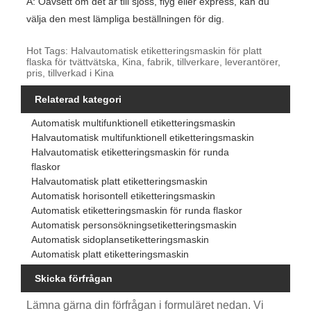
A: Oavsett om det är till sjöss, flyg eller express, kan du
välja den mest lämpliga beställningen för dig.
Hot Tags: Halvautomatisk etiketteringsmaskin för platt
flaska för tvättvätska, Kina, fabrik, tillverkare, leverantörer,
pris, tillverkad i Kina
Relaterad kategori
Automatisk multifunktionell etiketteringsmaskin
Halvautomatisk multifunktionell etiketteringsmaskin
Halvautomatisk etiketteringsmaskin för runda
flaskor
Halvautomatisk platt etiketteringsmaskin
Automatisk horisontell etiketteringsmaskin
Automatisk etiketteringsmaskin för runda flaskor
Automatisk personsökningsetiketteringsmaskin
Automatisk sidoplansetiketteringsmaskin
Automatisk platt etiketteringsmaskin
Skicka förfrågan
Lämna gärna din förfrågan i formuläret nedan. Vi